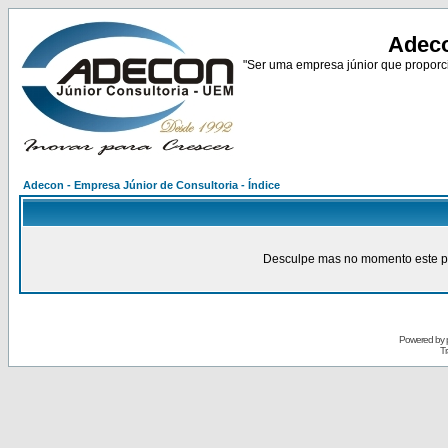
Adeco
"Ser uma empresa júnior que proporci
Adecon - Empresa Júnior de Consultoria - Índice
Desculpe mas no momento este pain
Powered by
Tr