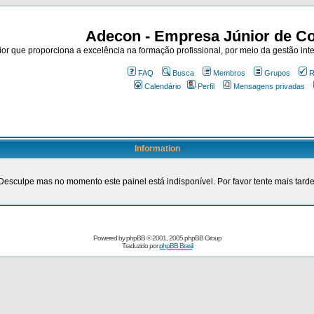
Adecon - Empresa Júnior de Co
r que proporciona a excelência na formação profissional, por meio da gestão inte
FAQ
Busca
Membros
Grupos
R
Calendário
Perfil
Mensagens privadas
Information
Desculpe mas no momento este painel está indisponível. Por favor tente mais tarde
Powered by
phpBB
© 2001, 2005 phpBB Group
Traduzido por
phpBB Brasil