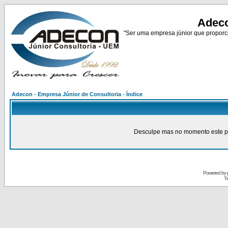
Adeco
"Ser uma empresa júnior que proporci
Adecon - Empresa Júnior de Consultoria - Índice
Desculpe mas no momento este pain
Powered by
Tr