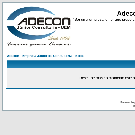
Adeco
"Ser uma empresa júnior que proporci
Adecon - Empresa Júnior de Consultoria - Índice
Desculpe mas no momento este pain
Powered by
Tr