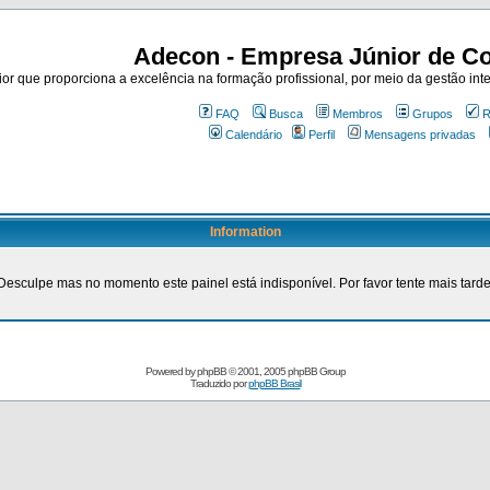
Adecon - Empresa Júnior de Co
r que proporciona a excelência na formação profissional, por meio da gestão inte
FAQ
Busca
Membros
Grupos
R
Calendário
Perfil
Mensagens privadas
Information
Desculpe mas no momento este painel está indisponível. Por favor tente mais tarde
Powered by
phpBB
© 2001, 2005 phpBB Group
Traduzido por
phpBB Brasil