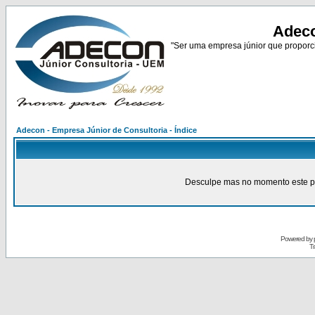
Adeco
"Ser uma empresa júnior que proporci
Adecon - Empresa Júnior de Consultoria - Índice
Desculpe mas no momento este pain
Powered by
Tr