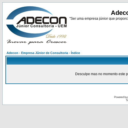
Adeco
"Ser uma empresa júnior que proporci
Adecon - Empresa Júnior de Consultoria - Índice
Desculpe mas no momento este pain
Powered by
Tr