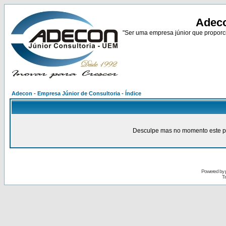
Adeco
"Ser uma empresa júnior que proporci
Adecon - Empresa Júnior de Consultoria - Índice
Desculpe mas no momento este pain
Powered by
Tr