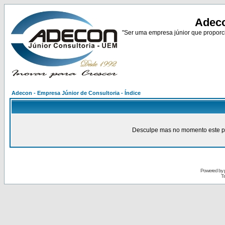
Adeco
"Ser uma empresa júnior que proporci
Adecon - Empresa Júnior de Consultoria - Índice
Desculpe mas no momento este pain
Powered by
Tr