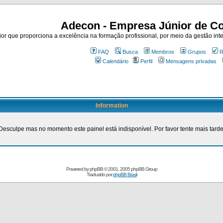
Adecon - Empresa Júnior de Co
r que proporciona a excelência na formação profissional, por meio da gestão inte
FAQ
Busca
Membros
Grupos
R
Calendário
Perfil
Mensagens privadas
Information
Desculpe mas no momento este painel está indisponível. Por favor tente mais tarde
Powered by
phpBB
© 2001, 2005 phpBB Group
Traduzido por
phpBB Brasil