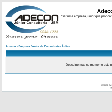
Adeco
"Ser uma empresa júnior que proporci
Adecon - Empresa Júnior de Consultoria - Índice
Desculpe mas no momento este pain
Powered by
Tr