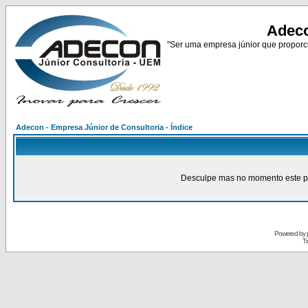
Adeco
"Ser uma empresa júnior que proporci
Adecon - Empresa Júnior de Consultoria - Índice
Desculpe mas no momento este pain
Powered by
Tr