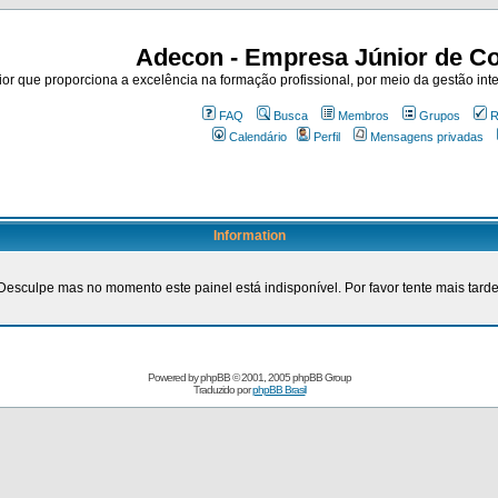
Adecon - Empresa Júnior de Co
r que proporciona a excelência na formação profissional, por meio da gestão inte
FAQ
Busca
Membros
Grupos
R
Calendário
Perfil
Mensagens privadas
Information
Desculpe mas no momento este painel está indisponível. Por favor tente mais tarde
Powered by
phpBB
© 2001, 2005 phpBB Group
Traduzido por
phpBB Brasil