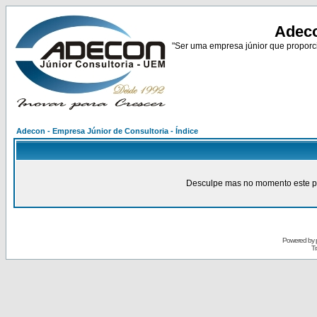
Adeco
"Ser uma empresa júnior que proporci
Adecon - Empresa Júnior de Consultoria - Índice
Desculpe mas no momento este pain
Powered by
Tr