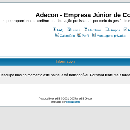
Adecon - Empresa Júnior de Co
r que proporciona a excelência na formação profissional, por meio da gestão inte
FAQ
Busca
Membros
Grupos
R
Calendário
Perfil
Mensagens privadas
Information
Desculpe mas no momento este painel está indisponível. Por favor tente mais tarde
Powered by
phpBB
© 2001, 2005 phpBB Group
Traduzido por
phpBB Brasil