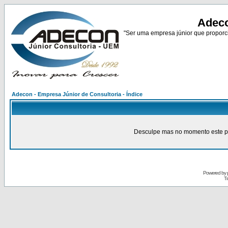
Adeco
"Ser uma empresa júnior que proporci
Adecon - Empresa Júnior de Consultoria - Índice
Desculpe mas no momento este pain
Powered by
Tr