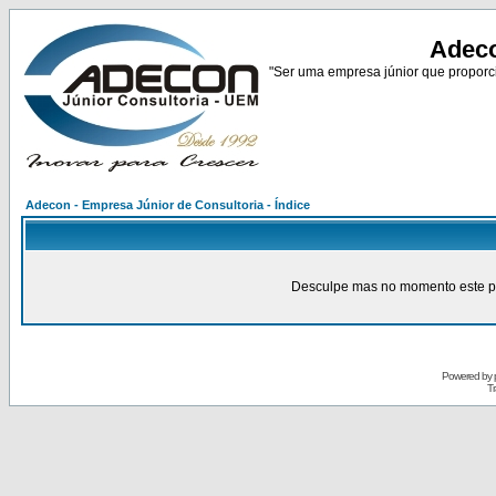
Adeco
"Ser uma empresa júnior que proporci
Adecon - Empresa Júnior de Consultoria - Índice
Desculpe mas no momento este pain
Powered by
Tr