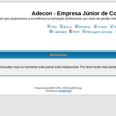
Adecon - Empresa Júnior de Co
r que proporciona a excelência na formação profissional, por meio da gestão inte
FAQ
Busca
Membros
Grupos
R
Calendário
Perfil
Mensagens privadas
Information
Desculpe mas no momento este painel está indisponível. Por favor tente mais tarde
Powered by
phpBB
© 2001, 2005 phpBB Group
Traduzido por
phpBB Brasil