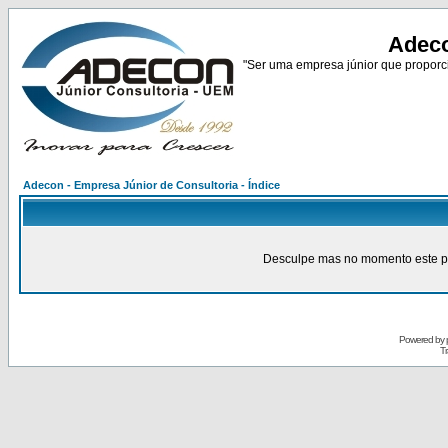
Adeco
"Ser uma empresa júnior que proporci
Adecon - Empresa Júnior de Consultoria - Índice
Desculpe mas no momento este pain
Powered by
Tr