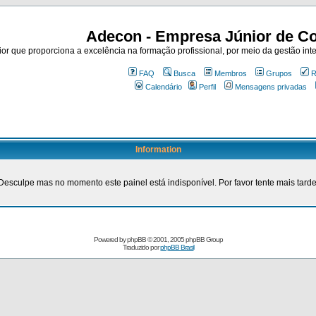
Adecon - Empresa Júnior de Co
r que proporciona a excelência na formação profissional, por meio da gestão inte
FAQ
Busca
Membros
Grupos
R
Calendário
Perfil
Mensagens privadas
Information
Desculpe mas no momento este painel está indisponível. Por favor tente mais tarde
Powered by
phpBB
© 2001, 2005 phpBB Group
Traduzido por
phpBB Brasil