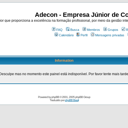
Adecon - Empresa Júnior de Co
r que proporciona a excelência na formação profissional, por meio da gestão inte
FAQ
Busca
Membros
Grupos
R
Calendário
Perfil
Mensagens privadas
Information
Desculpe mas no momento este painel está indisponível. Por favor tente mais tarde
Powered by
phpBB
© 2001, 2005 phpBB Group
Traduzido por
phpBB Brasil