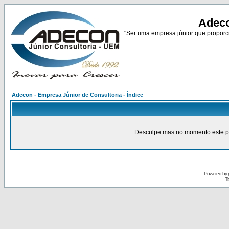
Adeco
"Ser uma empresa júnior que proporci
Adecon - Empresa Júnior de Consultoria - Índice
Desculpe mas no momento este pain
Powered by
Tr