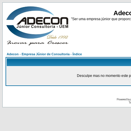
Adeco
"Ser uma empresa júnior que proporci
Adecon - Empresa Júnior de Consultoria - Índice
Desculpe mas no momento este pain
Powered by
Tr