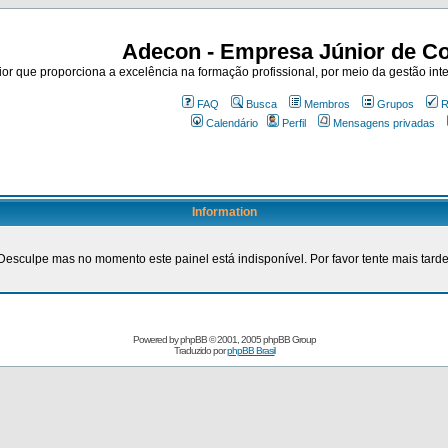
Adecon - Empresa Júnior de Co
r que proporciona a excelência na formação profissional, por meio da gestão inte
FAQ
Busca
Membros
Grupos
R
Calendário
Perfil
Mensagens privadas
Information
Desculpe mas no momento este painel está indisponível. Por favor tente mais tarde
Powered by
phpBB
© 2001, 2005 phpBB Group
Traduzido por
phpBB Brasil