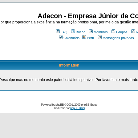
Adecon - Empresa Júnior de Co
r que proporciona a excelência na formação profissional, por meio da gestão inte
FAQ
Busca
Membros
Grupos
R
Calendário
Perfil
Mensagens privadas
Information
Desculpe mas no momento este painel está indisponível. Por favor tente mais tarde
Powered by
phpBB
© 2001, 2005 phpBB Group
Traduzido por
phpBB Brasil