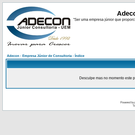
Adeco
"Ser uma empresa júnior que proporci
Adecon - Empresa Júnior de Consultoria - Índice
Desculpe mas no momento este pain
Powered by
Tr