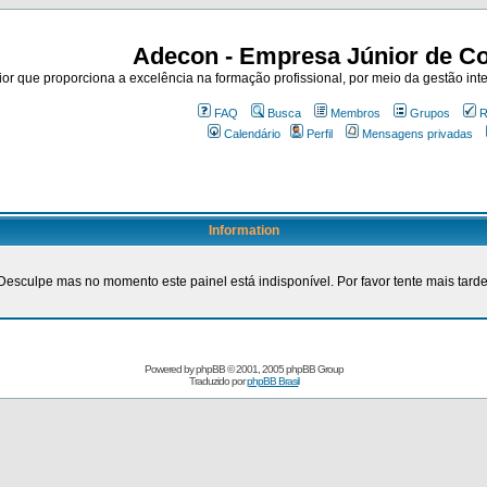
Adecon - Empresa Júnior de Co
r que proporciona a excelência na formação profissional, por meio da gestão inte
FAQ
Busca
Membros
Grupos
R
Calendário
Perfil
Mensagens privadas
Information
Desculpe mas no momento este painel está indisponível. Por favor tente mais tarde
Powered by
phpBB
© 2001, 2005 phpBB Group
Traduzido por
phpBB Brasil