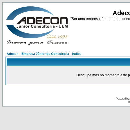
Adeco
"Ser uma empresa júnior que proporci
Adecon - Empresa Júnior de Consultoria - Índice
Desculpe mas no momento este pain
Powered by
Tr