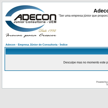
Adeco
"Ser uma empresa júnior que proporci
Adecon - Empresa Júnior de Consultoria - Índice
Desculpe mas no momento este pain
Powered by
Tr