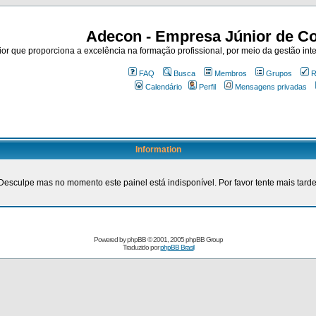
Adecon - Empresa Júnior de Co
r que proporciona a excelência na formação profissional, por meio da gestão inte
FAQ
Busca
Membros
Grupos
R
Calendário
Perfil
Mensagens privadas
Information
Desculpe mas no momento este painel está indisponível. Por favor tente mais tarde
Powered by
phpBB
© 2001, 2005 phpBB Group
Traduzido por
phpBB Brasil