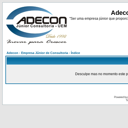
Adeco
"Ser uma empresa júnior que proporci
Adecon - Empresa Júnior de Consultoria - Índice
Desculpe mas no momento este pain
Powered by
Tr