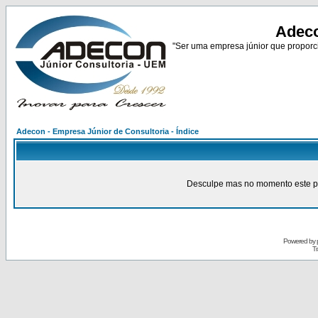
Adeco
"Ser uma empresa júnior que proporci
Adecon - Empresa Júnior de Consultoria - Índice
Desculpe mas no momento este pain
Powered by
Tr