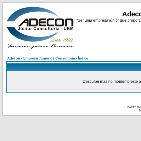
Adeco
"Ser uma empresa júnior que proporci
Adecon - Empresa Júnior de Consultoria - Índice
Desculpe mas no momento este pain
Powered by
Tr