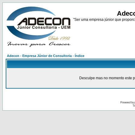
Adeco
"Ser uma empresa júnior que proporci
Adecon - Empresa Júnior de Consultoria - Índice
Desculpe mas no momento este pain
Powered by
Tr