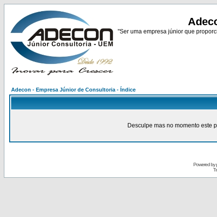
Adeco
"Ser uma empresa júnior que proporci
Adecon - Empresa Júnior de Consultoria - Índice
Desculpe mas no momento este pain
Powered by
Tr