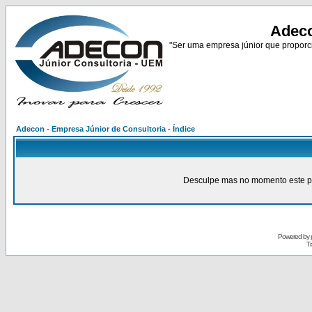
Adeco
"Ser uma empresa júnior que proporci
Adecon - Empresa Júnior de Consultoria - Índice
Desculpe mas no momento este pain
Powered by
Tr