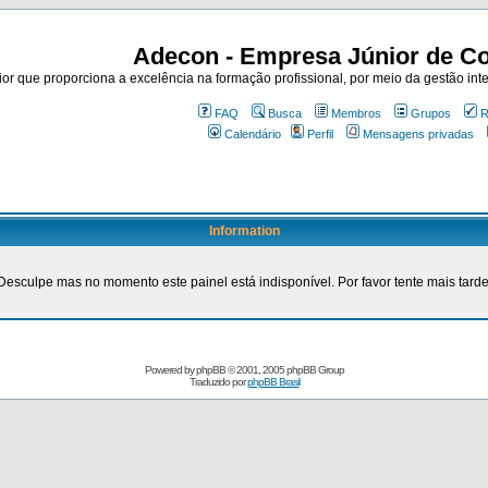
Adecon - Empresa Júnior de Co
r que proporciona a excelência na formação profissional, por meio da gestão inte
FAQ
Busca
Membros
Grupos
R
Calendário
Perfil
Mensagens privadas
Information
Desculpe mas no momento este painel está indisponível. Por favor tente mais tarde
Powered by
phpBB
© 2001, 2005 phpBB Group
Traduzido por
phpBB Brasil