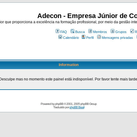
Adecon - Empresa Júnior de Co
r que proporciona a excelência na formação profissional, por meio da gestão inte
FAQ
Busca
Membros
Grupos
R
Calendário
Perfil
Mensagens privadas
Information
Desculpe mas no momento este painel está indisponível. Por favor tente mais tarde
Powered by
phpBB
© 2001, 2005 phpBB Group
Traduzido por
phpBB Brasil