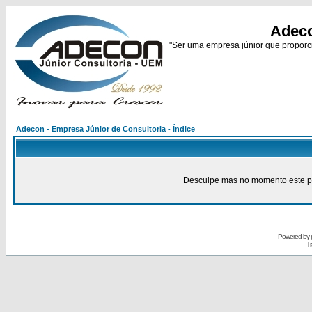
Adeco
"Ser uma empresa júnior que proporci
Adecon - Empresa Júnior de Consultoria - Índice
Desculpe mas no momento este pain
Powered by
Tr