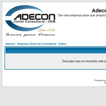
Adeco
"Ser uma empresa júnior que proporci
Adecon - Empresa Júnior de Consultoria - Índice
Desculpe mas no momento este pain
Powered by
Tr