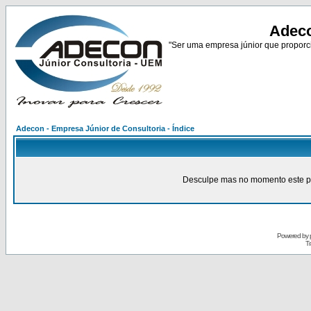
Adeco
"Ser uma empresa júnior que proporci
Adecon - Empresa Júnior de Consultoria - Índice
Desculpe mas no momento este pain
Powered by
Tr