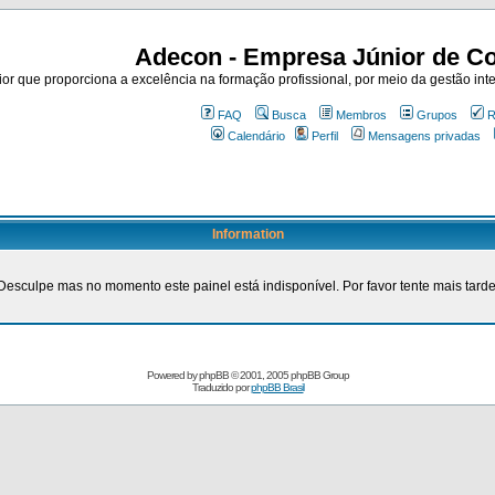
Adecon - Empresa Júnior de Co
r que proporciona a excelência na formação profissional, por meio da gestão inte
FAQ
Busca
Membros
Grupos
R
Calendário
Perfil
Mensagens privadas
Information
Desculpe mas no momento este painel está indisponível. Por favor tente mais tarde
Powered by
phpBB
© 2001, 2005 phpBB Group
Traduzido por
phpBB Brasil