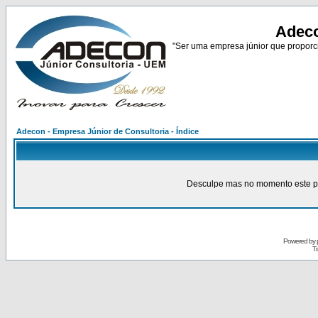
Adeco
"Ser uma empresa júnior que proporci
Adecon - Empresa Júnior de Consultoria - Índice
Desculpe mas no momento este pain
Powered by
Tr