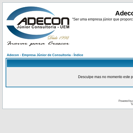
Adeco
"Ser uma empresa júnior que proporci
Adecon - Empresa Júnior de Consultoria - Índice
Desculpe mas no momento este pain
Powered by
Tr