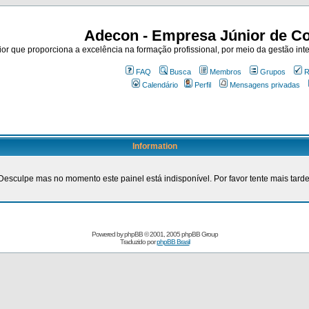
Adecon - Empresa Júnior de Co
r que proporciona a excelência na formação profissional, por meio da gestão inte
FAQ
Busca
Membros
Grupos
R
Calendário
Perfil
Mensagens privadas
Information
Desculpe mas no momento este painel está indisponível. Por favor tente mais tarde
Powered by
phpBB
© 2001, 2005 phpBB Group
Traduzido por
phpBB Brasil