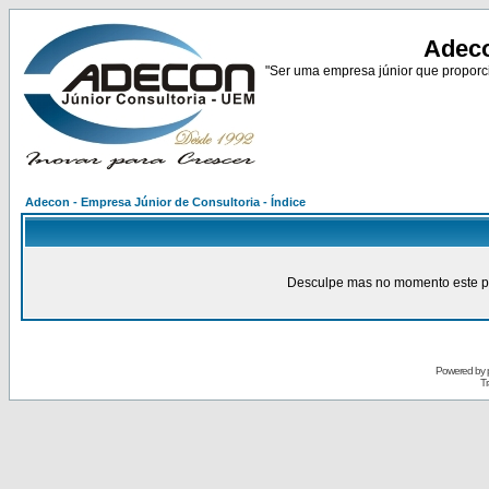
Adeco
"Ser uma empresa júnior que proporci
Adecon - Empresa Júnior de Consultoria - Índice
Desculpe mas no momento este pain
Powered by
Tr