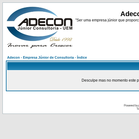
Adeco
"Ser uma empresa júnior que proporci
Adecon - Empresa Júnior de Consultoria - Índice
Desculpe mas no momento este pain
Powered by
Tr