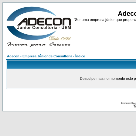
Adeco
"Ser uma empresa júnior que proporci
Adecon - Empresa Júnior de Consultoria - Índice
Desculpe mas no momento este pain
Powered by
Tr