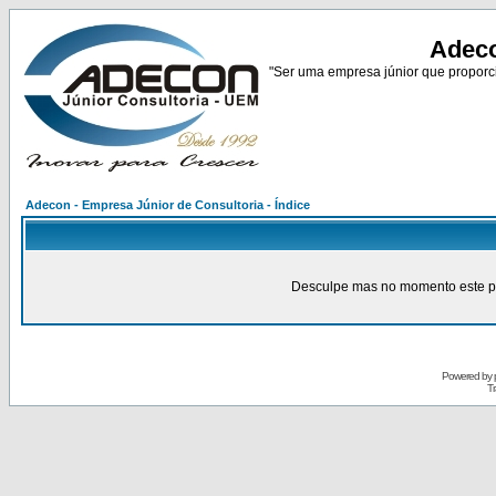
Adeco
"Ser uma empresa júnior que proporci
Adecon - Empresa Júnior de Consultoria - Índice
Desculpe mas no momento este pain
Powered by
Tr