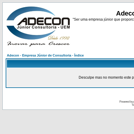
Adeco
"Ser uma empresa júnior que proporci
Adecon - Empresa Júnior de Consultoria - Índice
Desculpe mas no momento este pain
Powered by
Tr